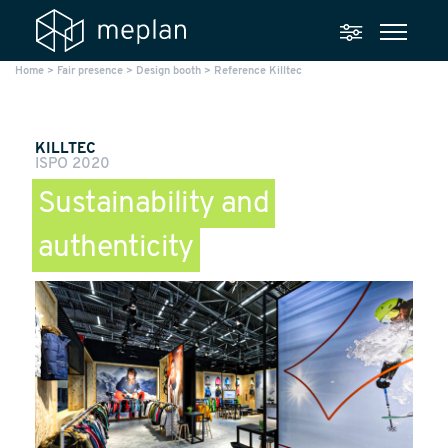
Home
>
Fair presence
>
Design booth
>
Reference Killtec
KILLTEC
ISPO 2020
Sustainability and
authenticity