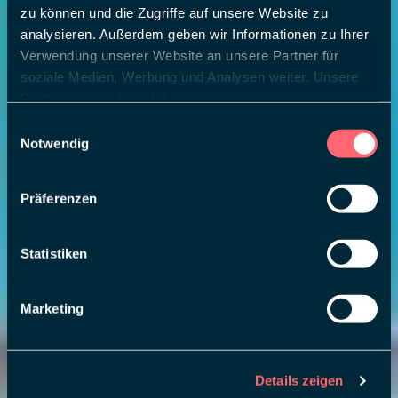
zu können und die Zugriffe auf unsere Website zu
analysieren. Außerdem geben wir Informationen zu Ihrer
Verwendung unserer Website an unsere Partner für
soziale Medien, Werbung und Analysen weiter. Unsere
Partner führen diese Informationen möglicherweise mit
weiteren Daten zusammen, die Sie ihnen bereitgestellt
Einwilligungsauswahl
haben oder die sie im Rahmen Ihrer Nutzung der Dienste
Notwendig
gesammelt haben.
Präferenzen
Statistiken
Marketing
Details zeigen