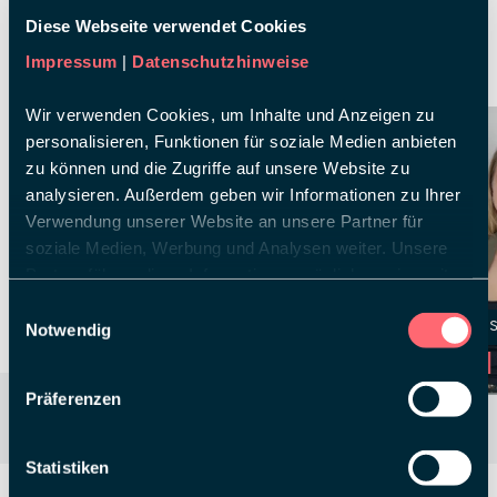
Ergebnis für unseren Kunden zu erzielen. Und
Diese Webseite verwendet Cookies
gleichzeitig bleibt noch genug Zeit für Spaß,
Impressum
|
Datenschutzhinweise
Freude und Zusammenhalt.
Wir verwenden Cookies, um Inhalte und Anzeigen zu
personalisieren, Funktionen für soziale Medien anbieten
zu können und die Zugriffe auf unsere Website zu
analysieren. Außerdem geben wir Informationen zu Ihrer
Verwendung unserer Website an unsere Partner für
soziale Medien, Werbung und Analysen weiter. Unsere
Partner führen diese Informationen möglicherweise mit
weiteren Daten zusammen, die Sie ihnen bereitgestellt
Einwilligungsauswahl
haben oder die sie im Rahmen Ihrer Nutzung der Dienste
ALEXANDRA DRAMALI
ALEXANDRA 
Notwendig
gesammelt haben.
working student
Project Manager
Präferenzen
Statistiken