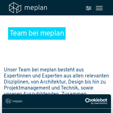
Team bei meplan
Unser Team bei
meplan
besteht aus
Expertinnen und Experten aus allen relevanten
Disziplinen, von Architektur, Design bis hin zu
Projektmanagement und Technik, sowie
unseren
Auszubildenden.
Zusammen
gestalten, planen und organisieren wir die
Markenauftritte unserer Kunden. Dabei
arbeiten wir Hand in Hand, um das beste