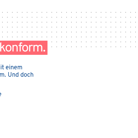
konform.
Mit einem
rm. Und doch
e