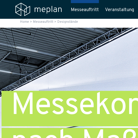
Messeauftritt
Veranstaltung
Home
>
Messeauftritt
>
Designstände
Messekon