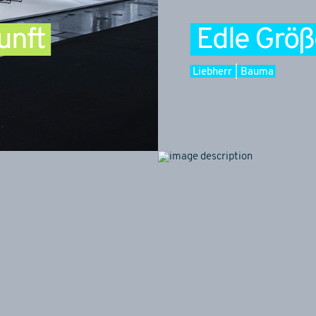
unft
Edle Größ
Liebherr | Bauma