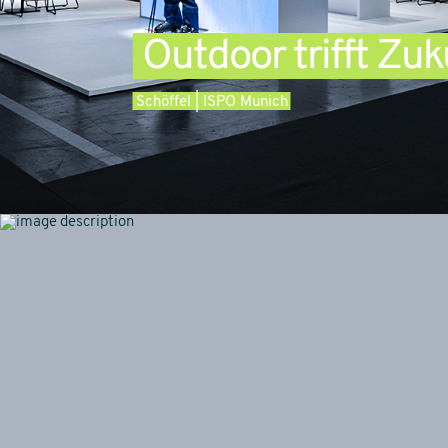
Outdoor trifft Zuk
Schöffel | ISPO Munich