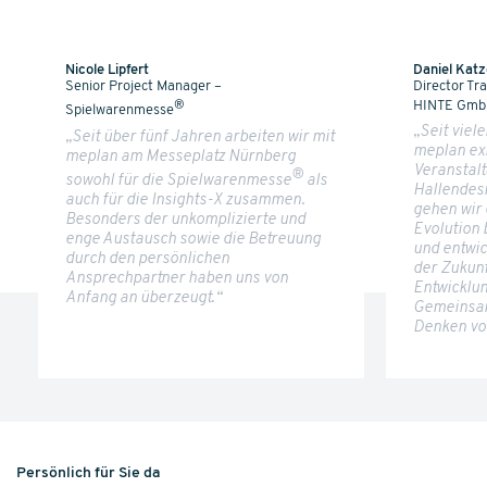
Nicole Lipfert
Daniel Katz
Senior Project Manager –
Director Tr
HINTE Gm
®
Spielwarenmesse
„Seit viel
„Seit über fünf Jahren arbeiten wir mit
meplan exk
meplan am Messeplatz Nürnberg
Veranstal
®
sowohl für die Spielwarenmesse
als
Hallendes
auch für die Insights-X zusammen.
gehen wir 
Besonders der unkomplizierte und
Evolution
enge Austausch sowie die Betreuung
und entwic
durch den persönlichen
der Zukunf
Ansprechpartner haben uns von
Entwicklun
Anfang an überzeugt.“
Gemeinsam
Denken von
Persönlich für Sie da