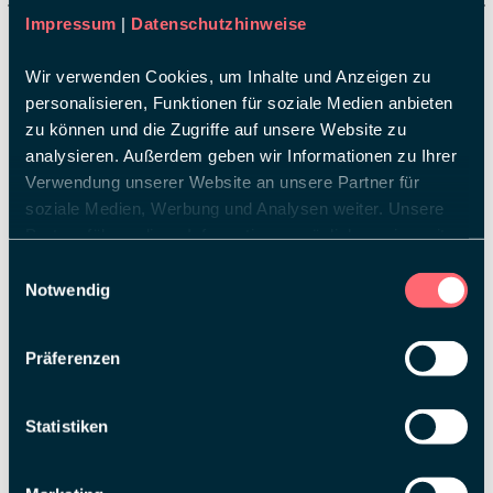
Impressum
|
Datenschutzhinweise
Wir verwenden Cookies, um Inhalte und Anzeigen zu
Content Hub
personalisieren, Funktionen für soziale Medien anbieten
zu können und die Zugriffe auf unsere Website zu
Der Content Hub ist die hybride Bühne
.
Sie
bietet
nahezu
unerschöpfliche
analysieren. Außerdem geben wir Informationen zu Ihrer
Möglichkeiten.
Streamen Sie von der Messe in die ganze
Verwendung unserer Website an unsere Partner für
Welt, oder fangen Sie die Welt ein und zeigen
Sie sie
live
soziale Medien, Werbung und Analysen weiter. Unsere
auf der Messe.
Partner führen diese Informationen möglicherweise mit
weiteren Daten zusammen, die Sie ihnen bereitgestellt
Einwilligungsauswahl
haben oder die sie im Rahmen Ihrer Nutzung der Dienste
Notwendig
gesammelt haben.
Präferenzen
Statistiken