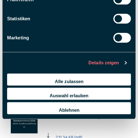
2,02 MB (pdf)
Statistiken
Folienfarben Farbkarte –
Marketing
Standtyp Innovation_DE
Details zeigen
89,52 KB (pdf)
Alle zulassen
Auswahl erlauben
Spielwarenmesse
2026_woodï-
Ablehnen
Zusatzausstattung_DE
231,34 KB (pdf)