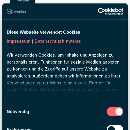
262,67 KB (pdf)
Diese Webseite verwendet Cookies
Impressum
|
Datenschutzhinweise
Folienfarben Farbkarte_DE
Wir verwenden Cookies, um Inhalte und Anzeigen zu
personalisieren, Funktionen für soziale Medien anbieten
zu können und die Zugriffe auf unsere Website zu
analysieren. Außerdem geben wir Informationen zu Ihrer
85,86 KB (pdf)
Verwendung unserer Website an unsere Partner für
soziale Medien, Werbung und Analysen weiter. Unsere
Partner führen diese Informationen möglicherweise mit
meplan Benefits_DE
weiteren Daten zusammen, die Sie ihnen bereitgestellt
Einwilligungsauswahl
haben oder die sie im Rahmen Ihrer Nutzung der Dienste
Notwendig
gesammelt haben.
Präferenzen