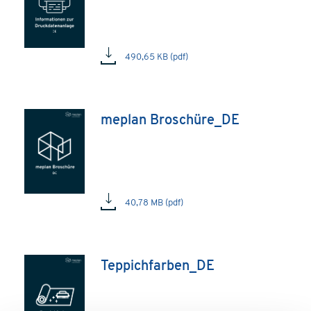
490,65 KB (pdf)
meplan Broschüre_DE
40,78 MB (pdf)
Teppichfarben_DE