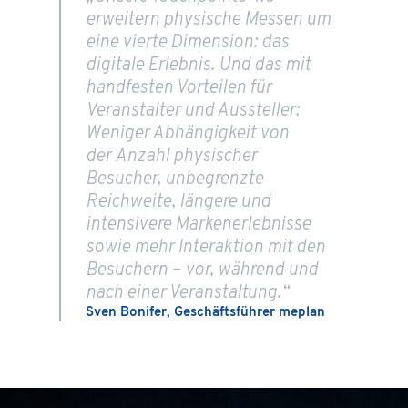
erweitern physische Messen um
eine vierte Dimension: das
digitale Erlebnis. Und das mit
handfesten Vorteilen für
Veranstalter und Aussteller:
Weniger Abhängigkeit von
der Anzahl physischer
Besucher, unbegrenzte
Reichweite, längere und
intensivere Markenerlebnisse
sowie mehr Interaktion mit den
Besuchern – vor, während und
nach einer Veranstaltung.“
Sven Bonifer, Geschäftsführer meplan