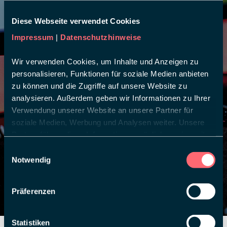
Diese Webseite verwendet Cookies
Impressum
|
Datenschutzhinweise
Wir verwenden Cookies, um Inhalte und Anzeigen zu
personalisieren, Funktionen für soziale Medien anbieten
zu können und die Zugriffe auf unsere Website zu
analysieren. Außerdem geben wir Informationen zu Ihrer
Verwendung unserer Website an unsere Partner für
Media Spaces
soziale Medien, Werbung und Analysen weiter. Unsere
Partner führen diese Informationen möglicherweise mit
Gehen Sie neue, innovative Wege. Übertragen Sie
weiteren Daten zusammen, die Sie ihnen bereitgestellt
Einwilligungsauswahl
Produktvorführungen oder führen Sie Messegespräche
haben oder die sie im Rahmen Ihrer Nutzung der Dienste
Notwendig
virtuell.
gesammelt haben.
Präferenzen
Statistiken