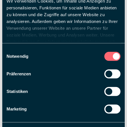
Wir verwenden Cookies, um Inhalte und Anzeigen zu
personalisieren, Funktionen für soziale Medien anbieten
NEXT CIRCULAR: SMARTER
zu können und die Zugriffe auf unsere Website zu
analysieren. Außerdem geben wir Informationen zu Ihrer
DESIGN SERVICE
Verwendung unserer Website an unsere Partner für
REVOLUTIONIERT DEN
soziale Medien, Werbung und Analysen weiter. Unsere
MESSEBAU
Partner führen diese Informationen möglicherweise mit
weiteren Daten zusammen, die Sie ihnen bereitgestellt
Auf The Smarter E Europe präsentiert meplan mit
Einwilligungsauswahl
haben oder die sie im Rahmen Ihrer Nutzung der Dienste
einer Sonderschau zum bidirektionalen Laden von
Notwendig
Elektrofahrzeugen die Individualität und die
gesammelt haben.
Einfachheit von NEXT CIRCULAR.
Präferenzen
07.05.2025
Statistiken
Marketing