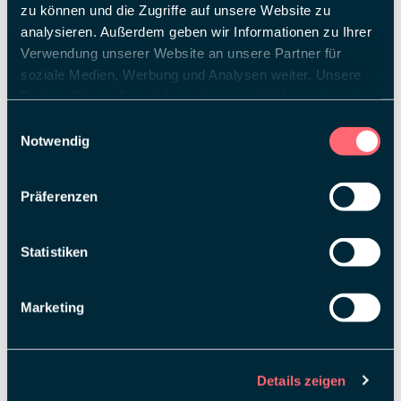
zu können und die Zugriffe auf unsere Website zu
zu dürfen! Unser Team konnte sich in einem
intensiven Pitch-Prozess durchsetzen, dank eines
analysieren. Außerdem geben wir Informationen zu Ihrer
kreativen und innovativen Designkonzepts, das auf
Verwendung unserer Website an unsere Partner für
die spezifischen Anforderungen von Rossmann
soziale Medien, Werbung und Analysen weiter. Unsere
zugeschnitten wurde.
Partner führen diese Informationen möglicherweise mit
weiteren Daten zusammen, die Sie ihnen bereitgestellt
08.10.2024
Einwilligungsauswahl
haben oder die sie im Rahmen Ihrer Nutzung der Dienste
Notwendig
gesammelt haben.
Präferenzen
Statistiken
Marketing
Details zeigen