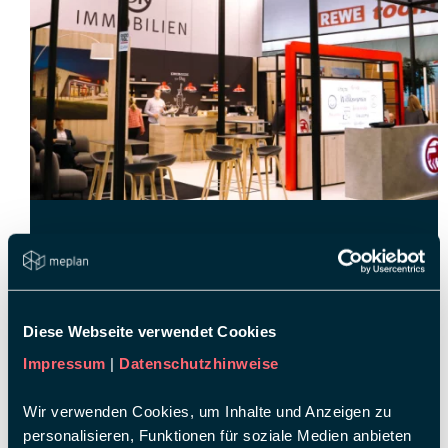
ZUSAMMENARBEIT MIT
ROSSMANN:
ERFOLGREICHER PITCH UND
LANGFRISTIGE
Diese Webseite verwendet Cookies
PARTNERSCHAFT FÜR DIE
Impressum
|
Datenschutzhinweise
EXPO REAL 2024
Wir verwenden Cookies, um Inhalte und Anzeigen zu
Wir freuen uns, Rossmann als neuen Kunden für die
personalisieren, Funktionen für soziale Medien anbieten
kommenden drei Jahre bei der EXPO REAL begrüßen