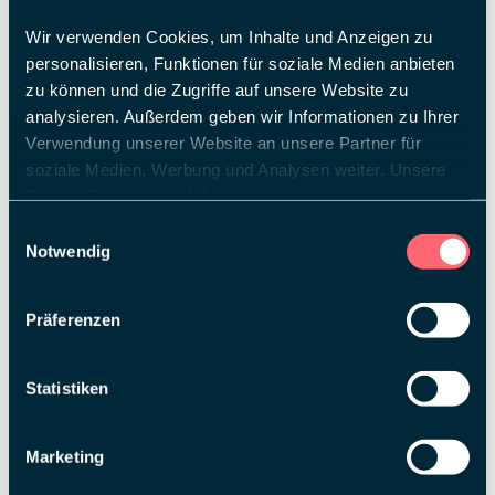
Scheeren,
Florian
Wir verwenden Cookies, um Inhalte und Anzeigen zu
Geiger,
personalisieren, Funktionen für soziale Medien anbieten
Mymy
Memed,
zu können und die Zugriffe auf unsere Website zu
Viviana
analysieren. Außerdem geben wir Informationen zu Ihrer
Noris,
Verwendung unserer Website an unsere Partner für
Christine
Eder-Sieg,
soziale Medien, Werbung und Analysen weiter. Unsere
Sebastian
Partner führen diese Informationen möglicherweise mit
Hoppe,
weiteren Daten zusammen, die Sie ihnen bereitgestellt
Claudia
Einwilligungsauswahl
Berger, Ulla
haben oder die sie im Rahmen Ihrer Nutzung der Dienste
Notwendig
Süßmeier,
gesammelt haben.
Ulli Bucher,
Andrea
Präferenzen
Leeb,
Moritz
Wächter,
Franziska
Statistiken
Steber,
Philipp
Hauptmann,
Marketing
Saskia
Thieben,