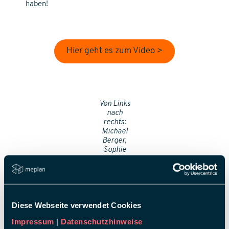
haben!
Hier geht es zum Video >
Von Links
nach
rechts:
Michael
Berger,
Sophie
Schäfer,
Stefan
Förg,
Kristin
Lindemann,
Diese Webseite verwendet Cookies
Marc
Zimmer,
Impressum
|
Datenschutzhinweise
Ricarda