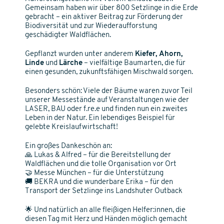
Gemeinsam haben wir über 800 Setzlinge in die Erde
gebracht – ein aktiver Beitrag zur Förderung der
Biodiversität und zur Wiederaufforstung
geschädigter Waldflächen.
Gepflanzt wurden unter anderem
Kiefer, Ahorn,
Linde
und
Lärche
– vielfältige Baumarten, die für
einen gesunden, zukunftsfähigen Mischwald sorgen.
Besonders schön: Viele der Bäume waren zuvor Teil
unserer Messestände auf Veranstaltungen wie der
LASER, BAU oder f.re.e und finden nun ein zweites
Leben in der Natur. Ein lebendiges Beispiel für
gelebte Kreislaufwirtschaft!
Ein großes Dankeschön an:
🙏 Lukas & Alfred – für die Bereitstellung der
Waldflächen und die tolle Organisation vor Ort
🤝 Messe München – für die Unterstützung
🚚 BEKRA und die wunderbare Erika – für den
Transport der Setzlinge ins Landshuter Outback
🌟 Und natürlich an alle fleißigen Helfer:innen, die
diesen Tag mit Herz und Händen möglich gemacht