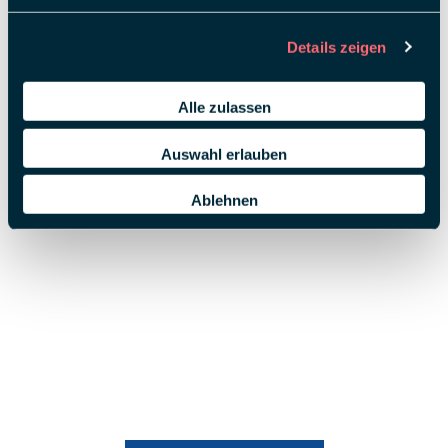
Alexandra
Stöhr,
Michelle
Details zeigen
Walpert,
Donghao
Fang, Xin
Alle zulassen
Yuan,
Qinglian
Auswahl erlauben
Xu
und
Elena Galan
Gonzalez
Ablehnen