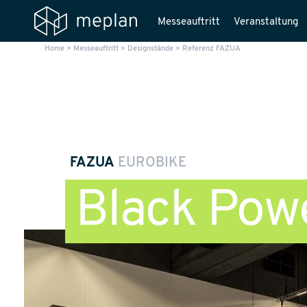
Messeauftritt
Veranstaltung
Home
>
Messeauftritt
>
Designstände
>
Referenz FAZUA
FAZUA
EUROBIKE
Black Pow