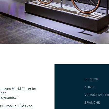
BEREICH
KUNDE
en zum Marktführer im
chen
VERANSTALTER
d dynamisch:
BRANCHE
er Eurobike 2023 von