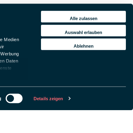
Alle zulassen
Auswahl erlauben
le Medien
Ablehnen
ir
, Werbung
ren Daten
ienste
g
Details zeigen
chlüssel, um
remove this banner
.