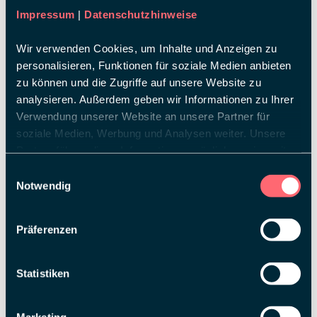
Impressum
|
Datenschutzhinweise
Wir verwenden Cookies, um Inhalte und Anzeigen zu
personalisieren, Funktionen für soziale Medien anbieten
zu können und die Zugriffe auf unsere Website zu
analysieren. Außerdem geben wir Informationen zu Ihrer
Verwendung unserer Website an unsere Partner für
soziale Medien, Werbung und Analysen weiter. Unsere
Partner führen diese Informationen möglicherweise mit
weiteren Daten zusammen, die Sie ihnen bereitgestellt
Einwilligungsauswahl
haben oder die sie im Rahmen Ihrer Nutzung der Dienste
Notwendig
gesammelt haben.
Präferenzen
Statistiken