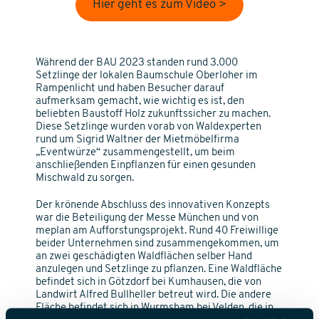
Hier geht es zum Video >
Während der BAU 2023 standen rund 3.000
Setzlinge der lokalen Baumschule Oberloher im
Rampenlicht und haben Besucher darauf
aufmerksam gemacht, wie wichtig es ist, den
beliebten Baustoff Holz zukunftssicher zu machen.
Diese Setzlinge wurden vorab von Waldexperten
rund um Sigrid Waltner der Mietmöbelfirma
„Eventwürze“ zusammengestellt, um beim
anschließenden Einpflanzen für einen gesunden
Mischwald zu sorgen.
Der krönende Abschluss des innovativen Konzepts
war die Beteiligung der Messe München und von
meplan am Aufforstungsprojekt. Rund 40 Freiwillige
beider Unternehmen sind zusammengekommen, um
an zwei geschädigten Waldflächen selber Hand
anzulegen und Setzlinge zu pflanzen. Eine Waldfläche
befindet sich in Götzdorf bei Kumhausen, die von
Landwirt Alfred Bullheller betreut wird. Die andere
Fläche befindet sich in Wurmsham bei Velden, die in