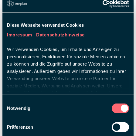
Besitz der Familie Huber vom Winklhof
Erlebnisbauernhof ist.
Diese Webseite verwendet Cookies
Impressum
|
Datenschutzhinweise
Wir verwenden Cookies, um Inhalte und Anzeigen zu
personalisieren, Funktionen für soziale Medien anbieten
zu können und die Zugriffe auf unsere Website zu
analysieren. Außerdem geben wir Informationen zu Ihrer
Verwendung unserer Website an unsere Partner für
soziale Medien, Werbung und Analysen weiter. Unsere
Partner führen diese Informationen möglicherweise mit
weiteren Daten zusammen, die Sie ihnen bereitgestellt
Einwilligungsauswahl
haben oder die sie im Rahmen Ihrer Nutzung der Dienste
Notwendig
Von Links nach rechts: Michelle Walpert, Ulla Süßmeier, Chijia
Cao, Samira Hochfeld, Gerd Schiffmann, Enrico Rein, Sigrid
gesammelt haben.
Waltner, Stefan Förg, Sophie Orthuber, Florian Geiger, Mymy
Memed, Sebastian Hoppe, Elena Blazek, Christine Eder-Sieg,
Präferenzen
John Heine, Matthias Strauss, Tristan Umkehrer, Richard
Wiswesser, Claudia Höfer, Sophie Holzbecher, Corinna