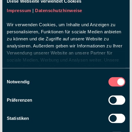
Diese Webseite verwendet Cookies
Impressum
|
Datenschutzhinweise
Wir verwenden Cookies, um Inhalte und Anzeigen zu
personalisieren, Funktionen für soziale Medien anbieten
zu können und die Zugriffe auf unsere Website zu
analysieren. Außerdem geben wir Informationen zu Ihrer
Verwendung unserer Website an unsere Partner für
soziale Medien, Werbung und Analysen weiter. Unsere
Partner führen diese Informationen möglicherweise mit
weiteren Daten zusammen, die Sie ihnen bereitgestellt
Einwilligungsauswahl
haben oder die sie im Rahmen Ihrer Nutzung der Dienste
Notwendig
gesammelt haben.
Präferenzen
Statistiken