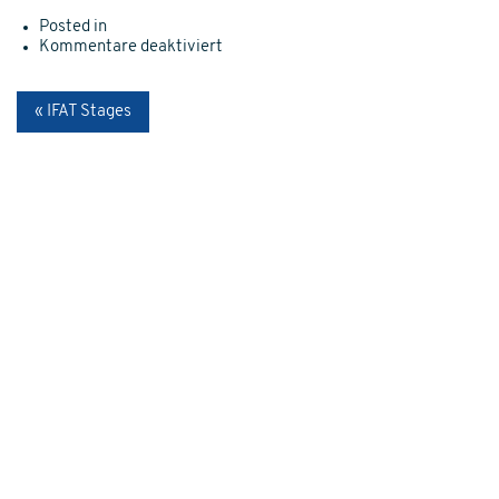
Posted in
für
Kommentare deaktiviert
IFAT
Container
« IFAT Stages