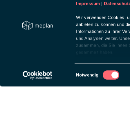
Impressum
|
Datenschut
Wir verwenden Cookies, um
anbieten zu können und di
Informationen zu Ihrer Ve
und Analysen weiter. Unse
zusammen, die Sie ihnen b
gesammelt haben.
Einwilligungsauswahl
Notwendig
Diese Website ist auf
wpml.org
Lösungen
Über
Messeauftritt
Creat