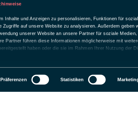
zhinweise
 Inhalte und Anzeigen zu personalisieren, Funktionen für sozia
e Zugriffe auf unsere Website zu analysieren. Außerdem geben w
rwendung unserer Website an unsere Partner für soziale Medien
re Partner führen diese Informationen möglicherweise mit weite
ereitgestellt haben oder die sie im Rahmen Ihrer Nutzung der D
Präferenzen
Statistiken
Marketin
als Entwicklungsseite registriert. Wechseln Sie zu einem Produktions-Website-S
 uns
ing intelligent Touchpoints