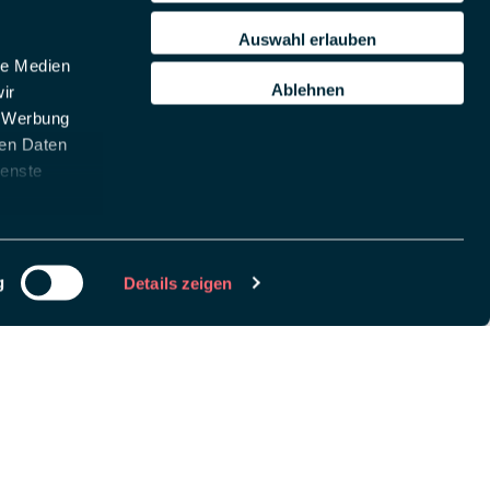
Auswahl erlauben
le Medien
Ablehnen
ir
, Werbung
ren Daten
ienste
g
Details zeigen
chlüssel, um
remove this banner
.