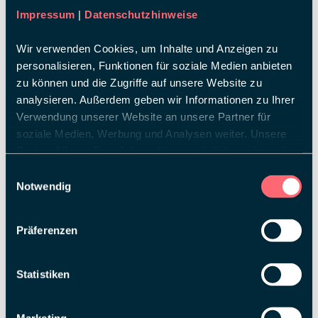
Impressum
|
Datenschutzhinweise
Posted in
für
Kommentare deaktiviert
Wir verwenden Cookies, um Inhalte und Anzeigen zu
Rossmann
personalisieren, Funktionen für soziale Medien anbieten
EXPO
REAL
zu können und die Zugriffe auf unsere Website zu
24
analysieren. Außerdem geben wir Informationen zu Ihrer
Verwendung unserer Website an unsere Partner für
soziale Medien, Werbung und Analysen weiter. Unsere
Partner führen diese Informationen möglicherweise mit
weiteren Daten zusammen, die Sie ihnen bereitgestellt
Einwilligungsauswahl
haben oder die sie im Rahmen Ihrer Nutzung der Dienste
Notwendig
gesammelt haben.
Präferenzen
Statistiken