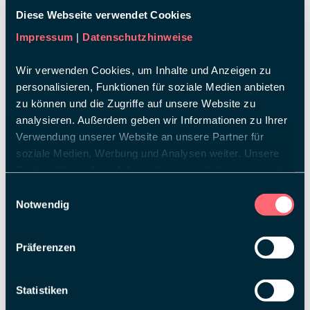
ITMA
Diese Webseite verwendet Cookies
Impressum
|
Datenschutzhinweise
Wir verwenden Cookies, um Inhalte und Anzeigen zu
personalisieren, Funktionen für soziale Medien anbieten
zu können und die Zugriffe auf unsere Website zu
analysieren. Außerdem geben wir Informationen zu Ihrer
Verwendung unserer Website an unsere Partner für
soziale Medien, Werbung und Analysen weiter. Unsere
Partner führen diese Informationen möglicherweise mit
weiteren Daten zusammen, die Sie ihnen bereitgestellt
Einwilligungsauswahl
haben oder die sie im Rahmen Ihrer Nutzung der Dienste
Notwendig
gesammelt haben.
Präferenzen
Statistiken