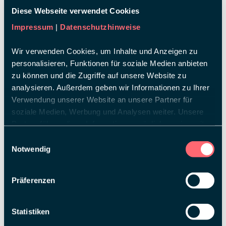
Diese Webseite verwendet Cookies
Posted in
Impressum
|
Datenschutzhinweise
für
Kommentare deaktiviert
woodï
EXPO
Wir verwenden Cookies, um Inhalte und Anzeigen zu
REAL
personalisieren, Funktionen für soziale Medien anbieten
zu können und die Zugriffe auf unsere Website zu
analysieren. Außerdem geben wir Informationen zu Ihrer
Verwendung unserer Website an unsere Partner für
soziale Medien, Werbung und Analysen weiter. Unsere
Partner führen diese Informationen möglicherweise mit
weiteren Daten zusammen, die Sie ihnen bereitgestellt
Einwilligungsauswahl
haben oder die sie im Rahmen Ihrer Nutzung der Dienste
Notwendig
gesammelt haben.
Präferenzen
Statistiken