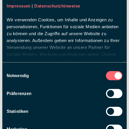
Impressum
|
Datenschutzhinweise
Wir verwenden Cookies, um Inhalte und Anzeigen zu
personalisieren, Funktionen für soziale Medien anbieten
zu können und die Zugriffe auf unsere Website zu
analysieren. Außerdem geben wir Informationen zu Ihrer
Verwendung unserer Website an unsere Partner für
soziale Medien, Werbung und Analysen weiter. Unsere
Partner führen diese Informationen möglicherweise mit
weiteren Daten zusammen, die Sie ihnen bereitgestellt
Einwilligungsauswahl
haben oder die sie im Rahmen Ihrer Nutzung der Dienste
Notwendig
gesammelt haben.
Präferenzen
Statistiken