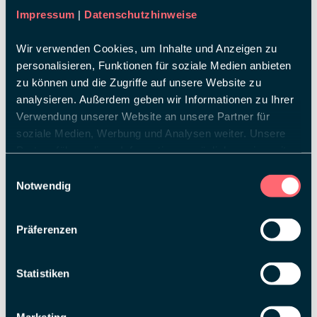
Impressum
|
Datenschutzhinweise
Wir verwenden Cookies, um Inhalte und Anzeigen zu
personalisieren, Funktionen für soziale Medien anbieten
zu können und die Zugriffe auf unsere Website zu
analysieren. Außerdem geben wir Informationen zu Ihrer
Verwendung unserer Website an unsere Partner für
soziale Medien, Werbung und Analysen weiter. Unsere
Partner führen diese Informationen möglicherweise mit
weiteren Daten zusammen, die Sie ihnen bereitgestellt
Einwilligungsauswahl
haben oder die sie im Rahmen Ihrer Nutzung der Dienste
Notwendig
gesammelt haben.
Präferenzen
Statistiken