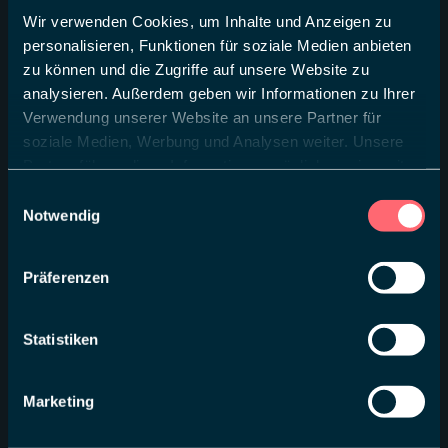
Wir verwenden Cookies, um Inhalte und Anzeigen zu
personalisieren, Funktionen für soziale Medien anbieten
zu können und die Zugriffe auf unsere Website zu
analysieren. Außerdem geben wir Informationen zu Ihrer
Verwendung unserer Website an unsere Partner für
soziale Medien, Werbung und Analysen weiter. Unsere
Partner führen diese Informationen möglicherweise mit
weiteren Daten zusammen, die Sie ihnen bereitgestellt
Einwilligungsauswahl
haben oder die sie im Rahmen Ihrer Nutzung der Dienste
Notwendig
gesammelt haben.
Präferenzen
Statistiken
Marketing