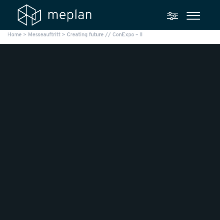
Home
>
Messeauftritt
>
Creating future // ConExpo – II