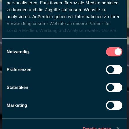
personalisieren, Funktionen für soziale Medien anbieten
zu können und die Zugriffe auf unsere Website zu
analysieren. Außerdem geben wir Informationen zu Ihrer
Verwendung unserer Website an unsere Partner für
soziale Medien, Werbung und Analysen weiter. Unsere
Partner führen diese Informationen möglicherweise mit
weiteren Daten zusammen, die Sie ihnen bereitgestellt
Einwilligungsauswahl
haben oder die sie im Rahmen Ihrer Nutzung der Dienste
Notwendig
gesammelt haben.
Präferenzen
Statistiken
Marketing
Details zeigen