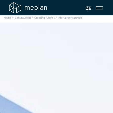
Home
>
Messeauftritt
>
Creating future // Inter airport Europe