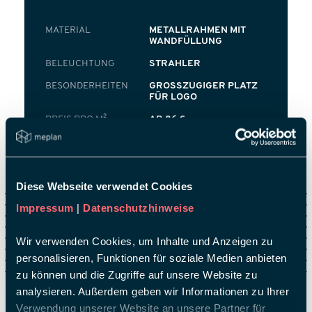
MATERIAL
METALLRAHMEN MIT
WANDFÜLLUNG
BELEUCHTUNG
STRAHLER
BESONDERHEITEN
GROSSZÜGIGER PLATZ F
ÜR LOGO
PREIS PRO M²
AB 86 €
Diese Webseite verwendet Cookies
In nur 4 Schritten
Impressum
|
Datenschutzhinweise
zum Messestand
Wir verwenden Cookies, um Inhalte und Anzeigen zu
personalisieren, Funktionen für soziale Medien anbieten
zu können und die Zugriffe auf unsere Website zu
analysieren. Außerdem geben wir Informationen zu Ihrer
Verwendung unserer Website an unsere Partner für