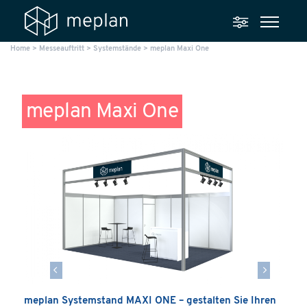
Home
>
Messeauftritt
>
Systemstände
>
meplan Maxi One
meplan Maxi One
meplan Systemstand MAXI ONE – gestalten Sie Ihren