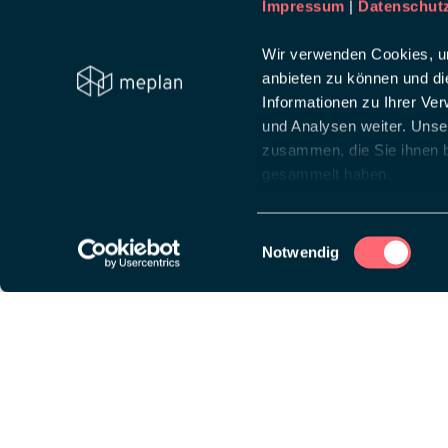
Impressum
|
Datenschut
Wir verwenden Cookies, um
anbieten zu können und di
Informationen zu Ihrer Ve
und Analysen weiter. Unse
zusammen, die Sie ihnen b
gesammelt haben.
Einwilligungsauswahl
Notwendig
Diese Website ist auf
wpml.org
Lösungen
Über
Messeauftritt
Creat