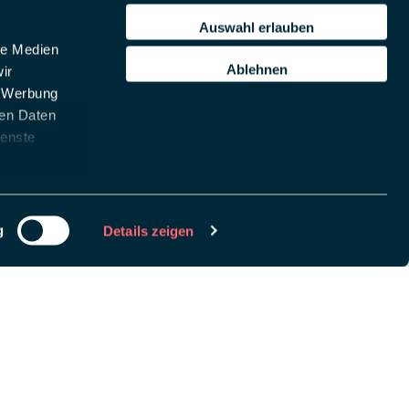
Auswahl erlauben
le Medien
Ablehnen
ir
, Werbung
ren Daten
ienste
g
Details zeigen
chlüssel, um
remove this banner
.