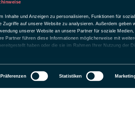
zhinweise
 Inhalte und Anzeigen zu personalisieren, Funktionen für sozia
e Zugriffe auf unsere Website zu analysieren. Außerdem geben w
rwendung unserer Website an unsere Partner für soziale Medien
re Partner führen diese Informationen möglicherweise mit weite
ereitgestellt haben oder die sie im Rahmen Ihrer Nutzung der D
Präferenzen
Statistiken
Marketin
als Entwicklungsseite registriert. Wechseln Sie zu einem Produktions-Website-S
 uns
ing intelligent Touchpoints