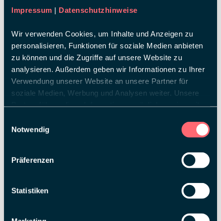
Impressum
|
Datenschutzhinweise
Wir verwenden Cookies, um Inhalte und Anzeigen zu
personalisieren, Funktionen für soziale Medien anbieten
zu können und die Zugriffe auf unsere Website zu
analysieren. Außerdem geben wir Informationen zu Ihrer
SOPHIE SCHÄFER
Verwendung unserer Website an unsere Partner für
Project Manager
soziale Medien, Werbung und Analysen weiter. Unsere
Partner führen diese Informationen möglicherweise mit
weiteren Daten zusammen, die Sie ihnen bereitgestellt
Einwilligungsauswahl
haben oder die sie im Rahmen Ihrer Nutzung der Dienste
Notwendig
gesammelt haben.
Präferenzen
Statistiken