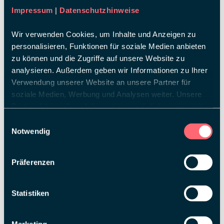
Impressum
|
Datenschutzhinweise
Wir verwenden Cookies, um Inhalte und Anzeigen zu
personalisieren, Funktionen für soziale Medien anbieten
zu können und die Zugriffe auf unsere Website zu
analysieren. Außerdem geben wir Informationen zu Ihrer
TAMAS MIHALY
Verwendung unserer Website an unsere Partner für
Project Manager
soziale Medien, Werbung und Analysen weiter. Unsere
Partner führen diese Informationen möglicherweise mit
weiteren Daten zusammen, die Sie ihnen bereitgestellt
Einwilligungsauswahl
haben oder die sie im Rahmen Ihrer Nutzung der Dienste
Notwendig
gesammelt haben.
Präferenzen
Statistiken