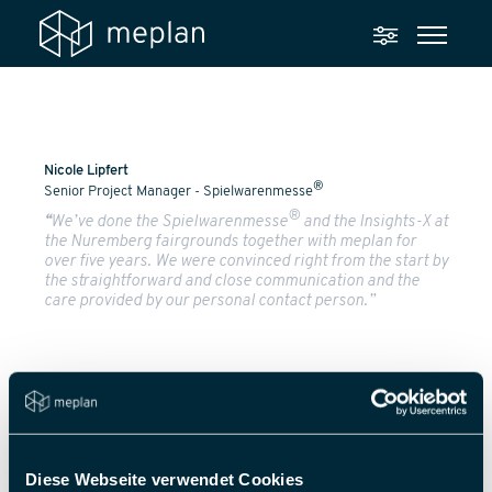
Nicole Lipfert
®
Senior Project Manager - Spielwarenmesse
®
“
We’ve done the Spielwarenmesse
and the Insights-X at
the Nuremberg fairgrounds together with meplan for
over five years. We were convinced right from the start by
the straightforward and close communication and the
care provided by our personal contact person.”
Diese Webseite verwendet Cookies