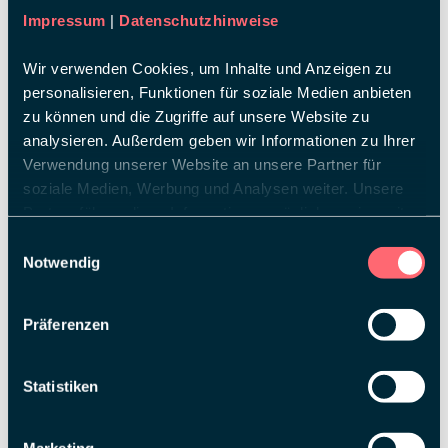
Impressum
|
Datenschutzhinweise
Wir verwenden Cookies, um Inhalte und Anzeigen zu
personalisieren, Funktionen für soziale Medien anbieten
zu können und die Zugriffe auf unsere Website zu
analysieren. Außerdem geben wir Informationen zu Ihrer
Verwendung unserer Website an unsere Partner für
soziale Medien, Werbung und Analysen weiter. Unsere
Partner führen diese Informationen möglicherweise mit
weiteren Daten zusammen, die Sie ihnen bereitgestellt
Einwilligungsauswahl
haben oder die sie im Rahmen Ihrer Nutzung der Dienste
Notwendig
gesammelt haben.
Präferenzen
Statistiken