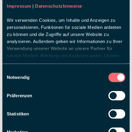
Impressum
|
Datenschutzhinweise
Wir verwenden Cookies, um Inhalte und Anzeigen zu
personalisieren, Funktionen für soziale Medien anbieten
zu können und die Zugriffe auf unsere Website zu
analysieren. Außerdem geben wir Informationen zu Ihrer
Verwendung unserer Website an unsere Partner für
soziale Medien, Werbung und Analysen weiter. Unsere
Partner führen diese Informationen möglicherweise mit
weiteren Daten zusammen, die Sie ihnen bereitgestellt
Einwilligungsauswahl
haben oder die sie im Rahmen Ihrer Nutzung der Dienste
Notwendig
gesammelt haben.
Präferenzen
Statistiken