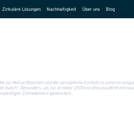
Zirkuläre Lösungen
Nachhaltigkeit
Über uns
Blog
Nähe zur Messe München und der persönliche Kontakt zu unseren lan
kt match“. Besonders, als zur drinktec 2009 ein Messeauftritt mit neu
ozentigen Zufriedenheit gemeistert.