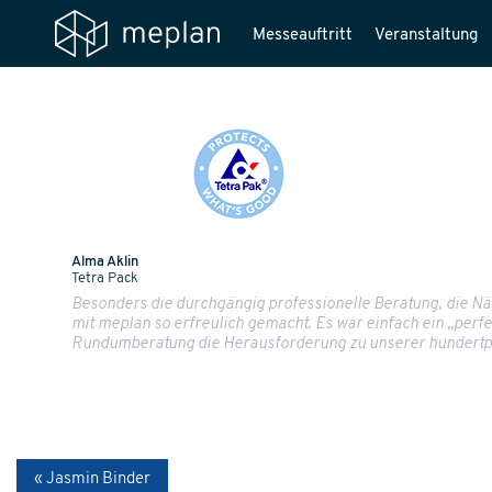
Messeauftritt
Veranstaltung
Alma Aklin
Tetra Pack
Besonders die durchgängig professionelle Beratung, die 
mit meplan so erfreulich gemacht. Es war einfach ein „perfe
Rundumberatung die Herausforderung zu unserer hundertpr
« Jasmin Binder