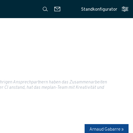
Standkonfigurator
gjährigen Ansprechpartnern haben das Zusammenarbeiten
er CI anstand, hat das meplan-Team mit Kreativität und
Arnaud Gabarre »