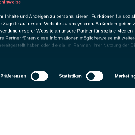
zhinweise
 Inhalte und Anzeigen zu personalisieren, Funktionen für sozia
e Zugriffe auf unsere Website zu analysieren. Außerdem geben w
rwendung unserer Website an unsere Partner für soziale Medien
re Partner führen diese Informationen möglicherweise mit weite
ereitgestellt haben oder die sie im Rahmen Ihrer Nutzung der D
Präferenzen
Statistiken
Marketin
als Entwicklungsseite registriert. Wechseln Sie zu einem Produktions-Website-S
 uns
ing intelligent Touchpoints