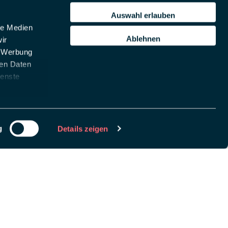
Auswahl erlauben
le Medien
Ablehnen
ir
, Werbung
ren Daten
ienste
g
Details zeigen
chlüssel, um
remove this banner
.