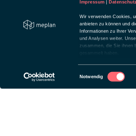
Impressum
|
Datenschut
Wir verwenden Cookies, um
anbieten zu können und di
Informationen zu Ihrer Ve
und Analysen weiter. Unse
zusammen, die Sie ihnen b
gesammelt haben.
Einwilligungsauswahl
Notwendig
Diese Website ist auf
wpml.org
Lösungen
Über
Messeauftritt
Creat