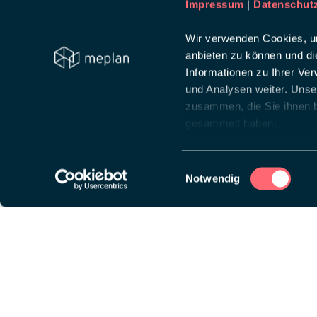
Impressum
|
Datenschut
Wir verwenden Cookies, um
anbieten zu können und di
Informationen zu Ihrer Ve
und Analysen weiter. Unse
zusammen, die Sie ihnen b
gesammelt haben.
Einwilligungsauswahl
Notwendig
Diese Website ist auf
wpml.org
Lösungen
Über
Messeauftritt
Creat