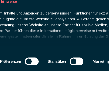
zhinweise
 Inhalte und Anzeigen zu personalisieren, Funktionen für sozia
e Zugriffe auf unsere Website zu analysieren. Außerdem geben w
rwendung unserer Website an unsere Partner für soziale Medien
re Partner führen diese Informationen möglicherweise mit weite
ereitgestellt haben oder die sie im Rahmen Ihrer Nutzung der D
Präferenzen
Statistiken
Marketin
als Entwicklungsseite registriert. Wechseln Sie zu einem Produktions-Website-S
 uns
ing intelligent Touchpoints