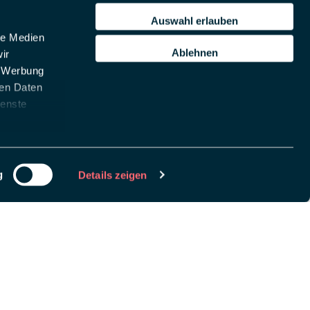
Auswahl erlauben
le Medien
Ablehnen
ir
, Werbung
ren Daten
ienste
g
Details zeigen
chlüssel, um
remove this banner
.