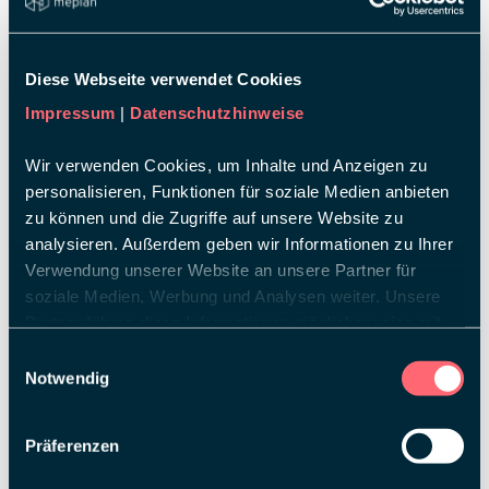
der nachhaltigen Messebeteiligungen durch
zirkuläre, innovative Standdesigns und hochgradig
optimierte Stoffkreisläufe. Nutzen Sie
Nachhaltigkeit als Treiber Ihrer
Diese Webseite verwendet Cookies
Markenpositionierung und Markenkommunikation.
Impressum
|
Datenschutzhinweise
Sie wollen mehr erfahren und sind neugierig?
Wir freuen uns über Ihre Kontaktaufnahme!
Wir verwenden Cookies, um Inhalte und Anzeigen zu
personalisieren, Funktionen für soziale Medien anbieten
zu können und die Zugriffe auf unsere Website zu
analysieren. Außerdem geben wir Informationen zu Ihrer
Verwendung unserer Website an unsere Partner für
soziale Medien, Werbung und Analysen weiter. Unsere
Partner führen diese Informationen möglicherweise mit
weiteren Daten zusammen, die Sie ihnen bereitgestellt
Einwilligungsauswahl
haben oder die sie im Rahmen Ihrer Nutzung der Dienste
Notwendig
gesammelt haben.
Präferenzen