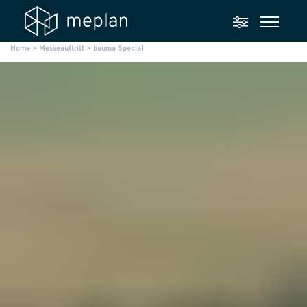
Home
>
Messeauftritt
>
bauma Special