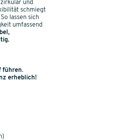
zirkulär und
ibilität schmiegt
 So lassen sich
igkeit umfassend
bel,
tig.
f führen
.
nz erheblich!
n)