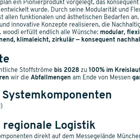
plan ein Pionierprodukt vorgelegt, das konsequent 
entwickelt wurde. Durch seine Modularität und Flex
t allen funktionalen und ästhetischen Bedarfen an.
 und innovative Konzepte realisieren, die Nachhalt
 woodï erfüllt endlich alle Wünsche:
modular, flexi
end, klimaleicht, zirkulär — konsequent nachhal
te
mtliche Stoffströme
bis 2028
zu
100% im Kreislau
ren
wir die
Abfallmengen
am Ende von Messen
ga
e Systemkomponenten
)
 regionale Logistik
omponenten direkt auf dem Messegelände Münche