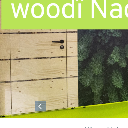
woodï Nac