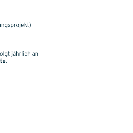
ungsprojekt)
lgt jährlich an
te
.