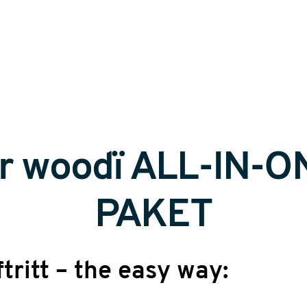
hr woodï ALL-IN-O
PAKET
ritt – the easy way: