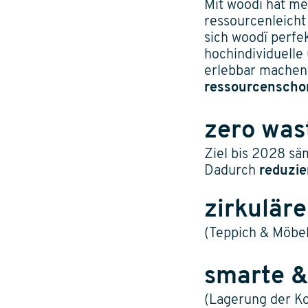
Mit woodï hat me
ressourcenleicht 
sich woodï perfek
hochindividuelle
erlebbar machen.
ressourcenschon
zero was
Ziel bis 2028 sä
Dadurch
reduzie
zirkulär
(Teppich & Möbel
smarte &
(Lagerung der K