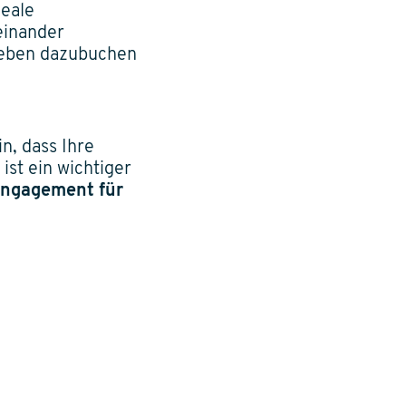
deale
einander
ieben dazubuchen
in, dass Ihre
 ist ein wichtiger
ngagement
für