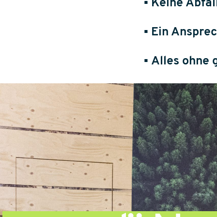
▪
Keine Abfäl
▪
Ein Ansprec
▪
Alles ohne