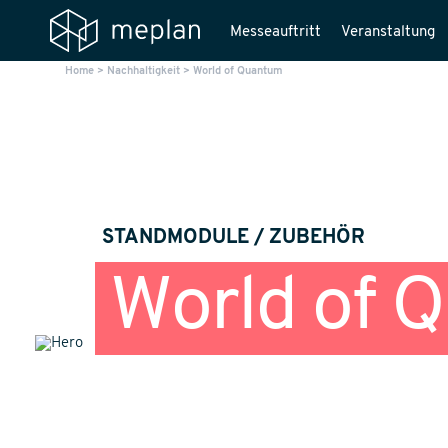
Messeauftritt
Veranstaltung
Home
>
Nachhaltigkeit
>
World of Quantum
STANDMODULE / ZUBEHÖR
World of 