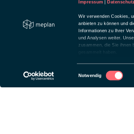
Impressum
|
Datenschut
Wir verwenden Cookies, um
anbieten zu können und di
Informationen zu Ihrer Ve
und Analysen weiter. Unse
zusammen, die Sie ihnen b
gesammelt haben.
Einwilligungsauswahl
Notwendig
Diese Website ist auf
wpml.org
Lösungen
Über
Messeauftritt
Creat