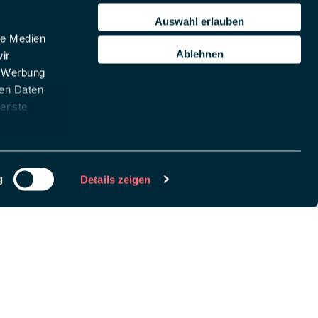
Auswahl erlauben
le Medien
Ablehnen
ir
, Werbung
ren Daten
ienste
g
Details zeigen
chlüssel, um
remove this banner
.