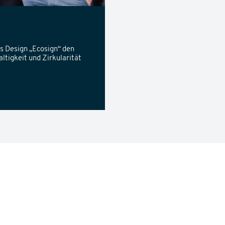
s Design „Ecosign“ den
tigkeit und Zirkularität