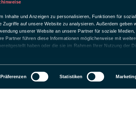
zhinweise
 Inhalte und Anzeigen zu personalisieren, Funktionen für sozia
e Zugriffe auf unsere Website zu analysieren. Außerdem geben w
rwendung unserer Website an unsere Partner für soziale Medien
re Partner führen diese Informationen möglicherweise mit weite
ereitgestellt haben oder die sie im Rahmen Ihrer Nutzung der D
Präferenzen
Statistiken
Marketin
als Entwicklungsseite registriert. Wechseln Sie zu einem Produktions-Website-S
 uns
ing intelligent Touchpoints