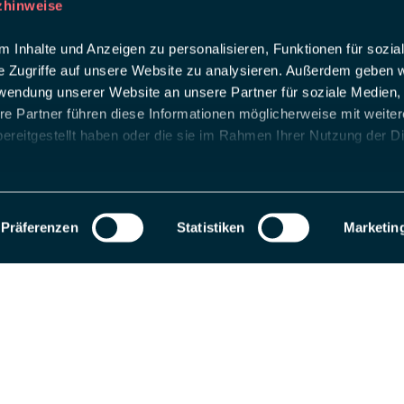
zhinweise
 Inhalte und Anzeigen zu personalisieren, Funktionen für sozia
e Zugriffe auf unsere Website zu analysieren. Außerdem geben w
rwendung unserer Website an unsere Partner für soziale Medien
re Partner führen diese Informationen möglicherweise mit weite
ereitgestellt haben oder die sie im Rahmen Ihrer Nutzung der D
Präferenzen
Statistiken
Marketin
als Entwicklungsseite registriert. Wechseln Sie zu einem Produktions-Website-S
 uns
ing intelligent Touchpoints