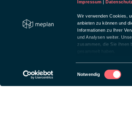
Impressum
|
Datenschut
Wir verwenden Cookies, um
anbieten zu können und di
Informationen zu Ihrer Ve
und Analysen weiter. Unse
zusammen, die Sie ihnen b
gesammelt haben.
Einwilligungsauswahl
Notwendig
Diese Website ist auf
wpml.org
Lösungen
Über
Messeauftritt
Creat