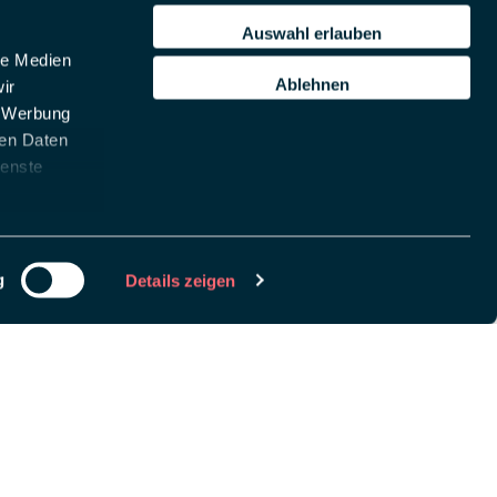
Auswahl erlauben
le Medien
Ablehnen
ir
, Werbung
ren Daten
ienste
g
Details zeigen
chlüssel, um
remove this banner
.