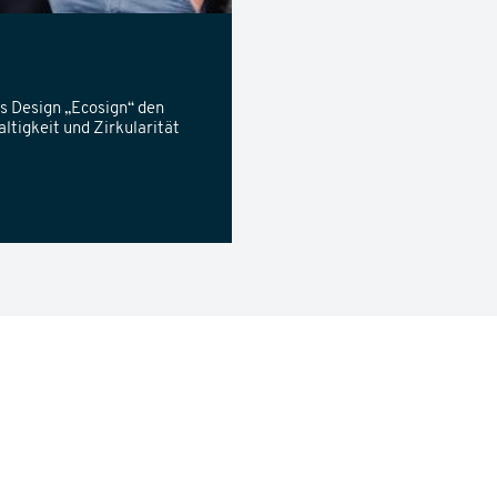
s Design „Ecosign“ den
tigkeit und Zirkularität