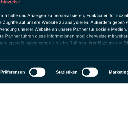
zhinweise
 Inhalte und Anzeigen zu personalisieren, Funktionen für sozia
e Zugriffe auf unsere Website zu analysieren. Außerdem geben w
rwendung unserer Website an unsere Partner für soziale Medien
re Partner führen diese Informationen möglicherweise mit weite
ereitgestellt haben oder die sie im Rahmen Ihrer Nutzung der D
Präferenzen
Statistiken
Marketin
als Entwicklungsseite registriert. Wechseln Sie zu einem Produktions-Website-S
 uns
ing intelligent Touchpoints