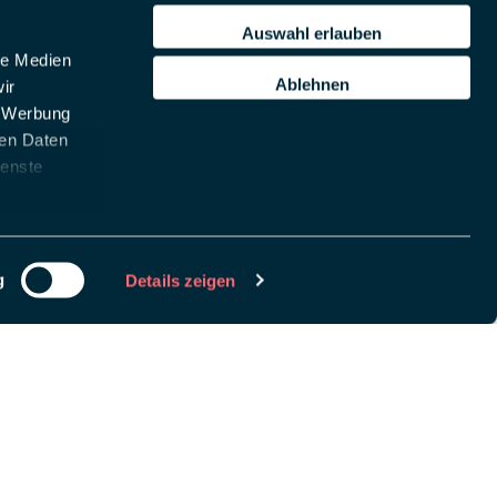
Auswahl erlauben
le Medien
Ablehnen
ir
, Werbung
ren Daten
ienste
g
Details zeigen
chlüssel, um
remove this banner
.