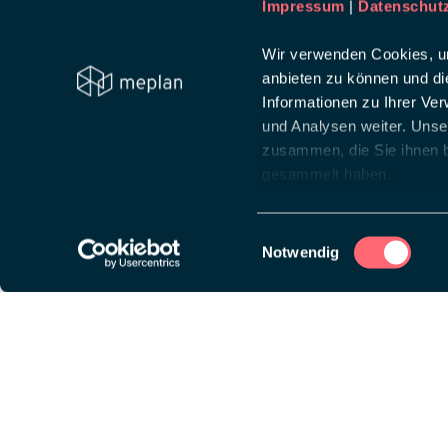
Impressum
|
Datenschut
Wir verwenden Cookies, um
anbieten zu können und di
Informationen zu Ihrer Ve
und Analysen weiter. Unse
zusammen, die Sie ihnen b
gesammelt haben.
Einwilligungsauswahl
Notwendig
Diese Website ist auf
wpml.org
Lösungen
Über
Messeauftritt
Creat