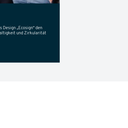
s Design „Ecosign“ den
tigkeit und Zirkularität