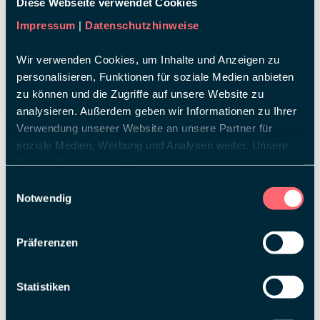
Diese Webseite verwendet Cookies
Impressum
|
Datenschutzhinweise
Wir verwenden Cookies, um Inhalte und Anzeigen zu
personalisieren, Funktionen für soziale Medien anbieten
zu können und die Zugriffe auf unsere Website zu
ULLA
SÜSSMEIER
analysieren. Außerdem geben wir Informationen zu Ihrer
Verwendung unserer Website an unsere Partner für
Team Lead Stand Design
soziale Medien, Werbung und Analysen weiter. Unsere
Partner führen diese Informationen möglicherweise mit
weiteren Daten zusammen, die Sie ihnen bereitgestellt
Einwilligungsauswahl
haben oder die sie im Rahmen Ihrer Nutzung der Dienste
Notwendig
gesammelt haben.
Präferenzen
Statistiken