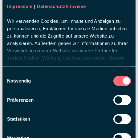
Impressum
|
Datenschutzhinweise
Wir verwenden Cookies, um Inhalte und Anzeigen zu
personalisieren, Funktionen für soziale Medien anbieten
zu können und die Zugriffe auf unsere Website zu
analysieren. Außerdem geben wir Informationen zu Ihrer
ULLI
BUCHER
Verwendung unserer Website an unsere Partner für
Team Lead Design
soziale Medien, Werbung und Analysen weiter. Unsere
Partner führen diese Informationen möglicherweise mit
weiteren Daten zusammen, die Sie ihnen bereitgestellt
Einwilligungsauswahl
haben oder die sie im Rahmen Ihrer Nutzung der Dienste
Notwendig
gesammelt haben.
Präferenzen
Statistiken