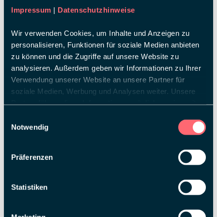
Impressum
|
Datenschutzhinweise
Wir verwenden Cookies, um Inhalte und Anzeigen zu
personalisieren, Funktionen für soziale Medien anbieten
zu können und die Zugriffe auf unsere Website zu
analysieren. Außerdem geben wir Informationen zu Ihrer
VIVIANA
NORIS
Verwendung unserer Website an unsere Partner für
Designer
soziale Medien, Werbung und Analysen weiter. Unsere
Partner führen diese Informationen möglicherweise mit
weiteren Daten zusammen, die Sie ihnen bereitgestellt
Einwilligungsauswahl
haben oder die sie im Rahmen Ihrer Nutzung der Dienste
Notwendig
gesammelt haben.
Präferenzen
Statistiken