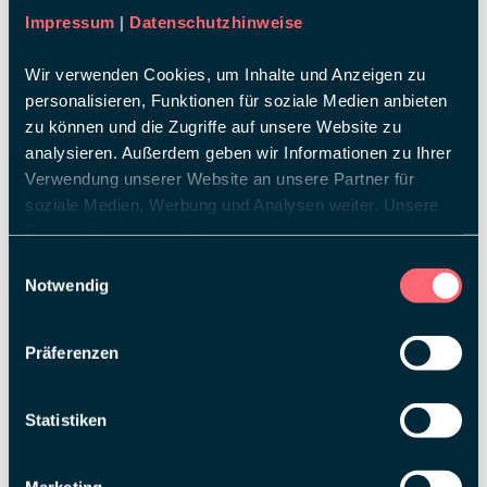
Impressum
|
Datenschutzhinweise
Wir verwenden Cookies, um Inhalte und Anzeigen zu
personalisieren, Funktionen für soziale Medien anbieten
zu können und die Zugriffe auf unsere Website zu
analysieren. Außerdem geben wir Informationen zu Ihrer
YVONNE
PECH
Verwendung unserer Website an unsere Partner für
Project Assistant
soziale Medien, Werbung und Analysen weiter. Unsere
Partner führen diese Informationen möglicherweise mit
weiteren Daten zusammen, die Sie ihnen bereitgestellt
Einwilligungsauswahl
haben oder die sie im Rahmen Ihrer Nutzung der Dienste
Notwendig
gesammelt haben.
Präferenzen
Statistiken