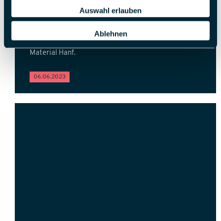
Traditionsunternehmen LEKI Lenhart GmbH neue
Auswahl erlauben
Wege. Das familiengeführte Unternehmen wartet zur
Messe OutDoor 2023 mit einem ganz besonderen
Ablehnen
Highlight auf – dem Hemp One Vario, dem ersten
verstellbaren Trekkingstock aus dem nachhaltigen
Material Hanf.
06.06.2023