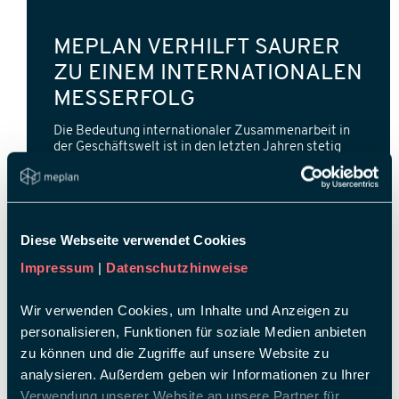
MEPLAN VERHILFT SAURER
ZU EINEM INTERNATIONALEN
MESSERFOLG
Die Bedeutung internationaler Zusammenarbeit in
der Geschäftswelt ist in den letzten Jahren stetig
gewachsen. Unternehmen erkennen zunehmend den
Wert von globalen Märkten und suchen nach
effektiven Möglichkeiten, um ihre Produkte und
Dienstleistungen einem internationalen Publikum zu
präsentieren.
Diese Webseite verwendet Cookies
Impressum
|
Datenschutzhinweise
13.06.2023
Wir verwenden Cookies, um Inhalte und Anzeigen zu
personalisieren, Funktionen für soziale Medien anbieten
zu können und die Zugriffe auf unsere Website zu
analysieren. Außerdem geben wir Informationen zu Ihrer
Verwendung unserer Website an unsere Partner für